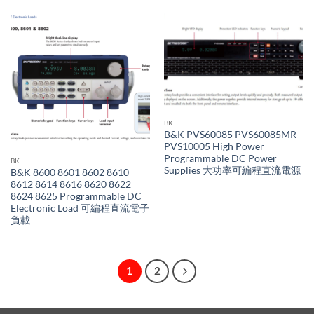
BK
B&K PVS60085 PVS60085MR
PVS10005 High Power
Programmable DC Power
BK
Supplies 大功率可編程直流電源
B&K 8600 8601 8602 8610
8612 8614 8616 8620 8622
8624 8625 Programmable DC
Electronic Load 可編程直流電子
負載
1
2