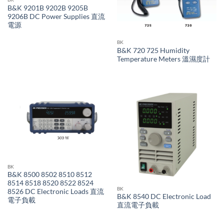
B&K 9201B 9202B 9205B
9206B DC Power Supplies 直流
電源
BK
B&K 720 725 Humidity
Temperature Meters 溫濕度計
BK
B&K 8500 8502 8510 8512
8514 8518 8520 8522 8524
BK
8526 DC Electronic Loads 直流
B&K 8540 DC Electronic Load
電子負載
直流電子負載