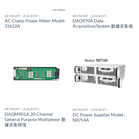
KEYSIGHT（AGLIENT）
KEYSIGHT（AGLIENT）
AC Clamp Power Meter Model:
DAQ970A Data
33622A
Acquisition/System 數據采集儀
KEYSIGHT（AGLIENT）
KEYSIGHT（AGLIENT）
DAQM901A 20-Channel
DC Power Supplies Model :
General Purpose Multiplexer 數
N8754A
據采集模塊