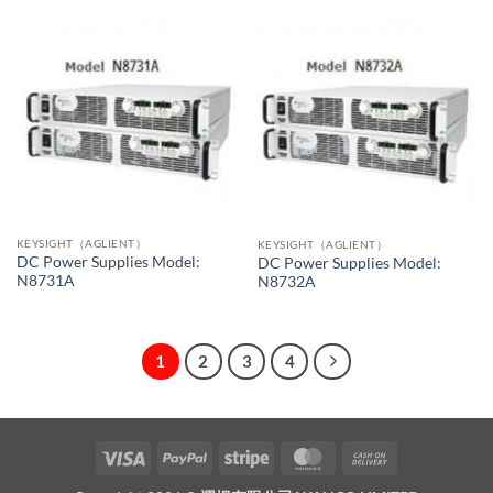
KEYSIGHT（AGLIENT）
KEYSIGHT（AGLIENT）
DC Power Supplies Model:
DC Power Supplies Model:
N8731A
N8732A
1
2
3
4
Visa
PayPal
Stripe
MasterCard
Cash
On