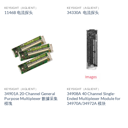
KEYSIGHT（AGLIENT）
KEYSIGHT（AGLIENT）
1146B 电流探头
34330A 电流探头
KEYSIGHT（AGLIENT）
KEYSIGHT（AGLIENT）
34901A 20-Channel General
34908A 40 Channel Single-
Purpose Multiplexer 數據采集
Ended Multiplexer Module for
模塊
34970A/34972A 模块