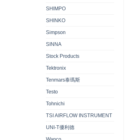
SHIMPO
SHINKO
Simpson
SINNA
Stock Products
Tektronix
Tenmars泰瑪斯
Testo
Tohnichi
TSI AIRFLOW INSTRUMENT
UNI-T優利德
Wanco