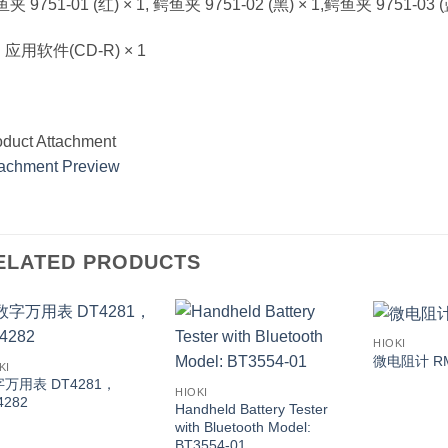
夹 9751-01 (红) × 1, 鳄鱼夹 9751-02 (黑) × 1,鳄鱼夹 9751-03 (蓝
 应用软件(CD-R) × 1
oduct Attachment
tachment Preview
ELATED PRODUCTS
HIOKI
微电阻计 RM
KI
万用表 DT4281，
HIOKI
4282
Handheld Battery Tester
with Bluetooth Model:
BT3554-01