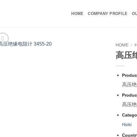
HOME
COMPANY PROFILE
OU
HOME
/
高压绝
Produc
高压绝缘
Produc
高压绝缘
Catego
Hioki
Countr