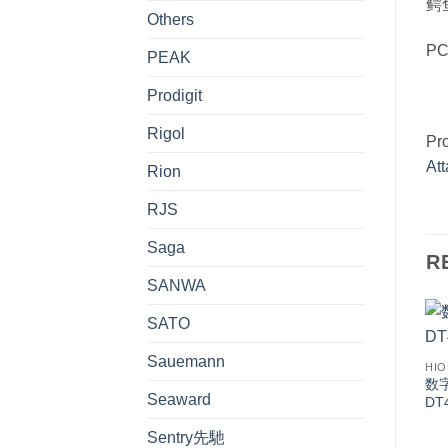
鳄鱼
Others
PC
PEAK
Prodigit
Rigol
Pr
At
Rion
RJS
Saga
R
SANWA
SATO
Sauemann
HIO
数字
Seaward
DT
Sentry先馳