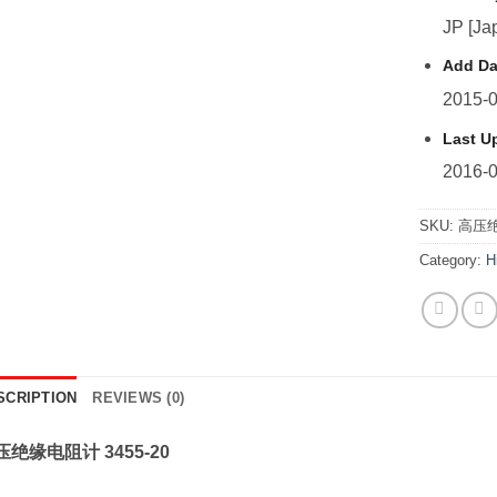
JP [Ja
Add Da
2015-0
Last U
2016-0
SKU:
高压绝
Category:
H
SCRIPTION
REVIEWS (0)
压绝缘电阻计 3455-20