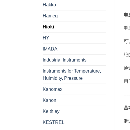
—
Hakko
电
Hameg
Hioki
电压
HY
可
IMADA
绝缘
Industrial Instruments
通
Instruments for Temperature,
Huimidity, Pressure
用
Kanomax
==
Kanon
基
Keithley
泄漏
KESTREL