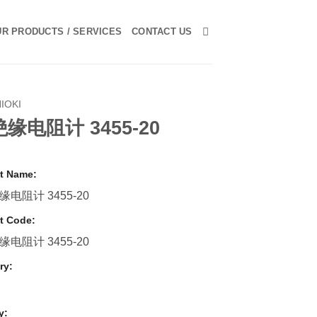
R PRODUCTS / SERVICES
CONTACT US
HIOKI
缘电阻计 3455-20
t Name:
电阻计 3455-20
t Code:
电阻计 3455-20
ry:
y: