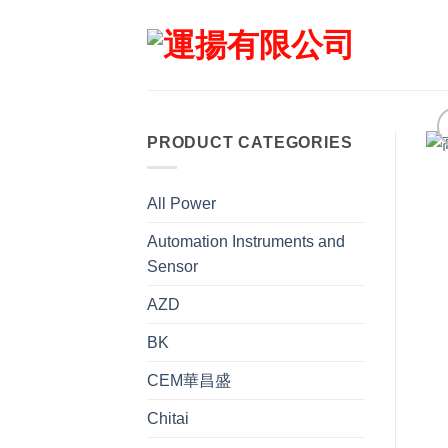
Skip
to
content
PRODUCT CATEGORIES
All Power
Automation Instruments and
Sensor
AZD
BK
CEM華昌盛
Chitai