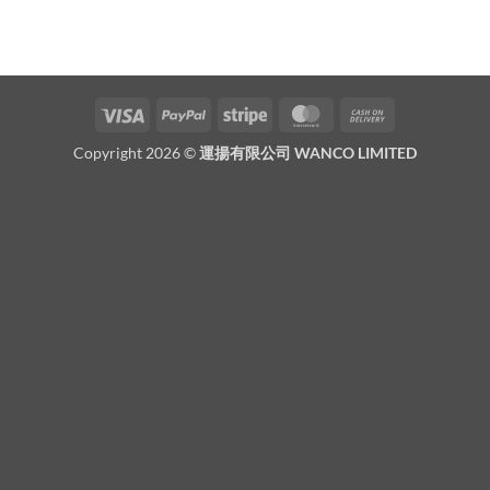
Visa
PayPal
Stripe
MasterCard
Cash
On
Copyright 2026 ©
運揚有限公司 WANCO LIMITED
Delivery