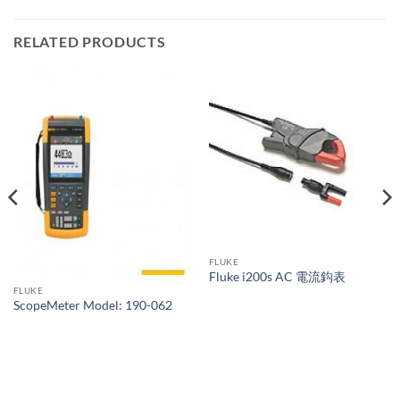
RELATED PRODUCTS
FLUKE
Fluke i200s AC 電流鈎表
FLUKE
ScopeMeter Model: 190-062