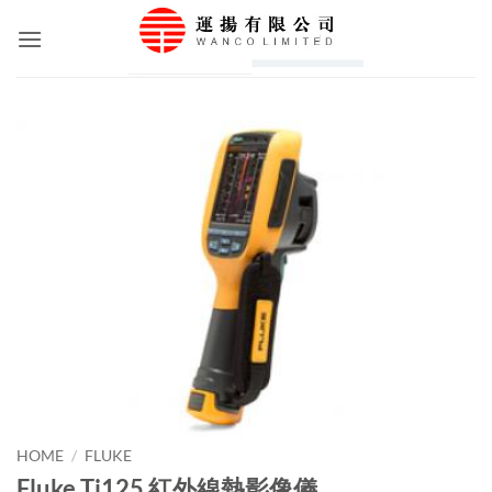
Skip
to
content
HOME
/
FLUKE
Fluke Ti125 紅外線熱影像儀