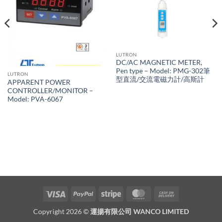
LUTRON
DC/AC MAGNETIC METER,
Pen type – Model: PMG-302筆
LUTRON
型直流/交流電磁力計/高斯計
APPARENT POWER
CONTROLLER/MONITOR –
Model: PVA-6067
Visa
PayPal
Stripe
MasterCard
Cash
On
Copyright 2026 ©
運揚有限公司 WANCO LIMITED
Delivery