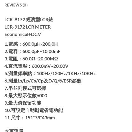
REVIEWS (0)
LCR-9172 經濟型LCR錶
LCR-9172 LCR METER
Economical+DCV
1.電感：600.0μH-200.0H
2.電容：600.0pF~10.00mF
3.電阻：60.0Ω~20.00MΩ
4.直流電壓：600.0mV~20.00V
5.測量頻率點：100Hz/120Hz/1KHz/10KHz
6.測量Ls/Lp/Cs/Cp及D/Q/θ/ESR參數
7.串並列模式可選擇
8.最大顯示位數6000
9.最大值保留功能
10.可設定自動斷電省電功能
11.尺寸：151*78*43mm
☆可選購