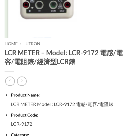
HOME
/
LUTRON
LCR METER – Model: LCR-9172 電感/電
容/電阻錶/經濟型LCR錶
Product Name:
LCR METER Model : LCR-9172 電感/電容/電阻錶
Product Code:
LCR-9172
Category: