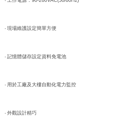
‧ 工作電源：90-260VAC(50/60Hz)
‧ 現場維護設定簡單方便
‧ 記憶體儲存設定資料免電池
‧ 用於工廠及大樓自動化電力監控
‧ 外觀設計精巧