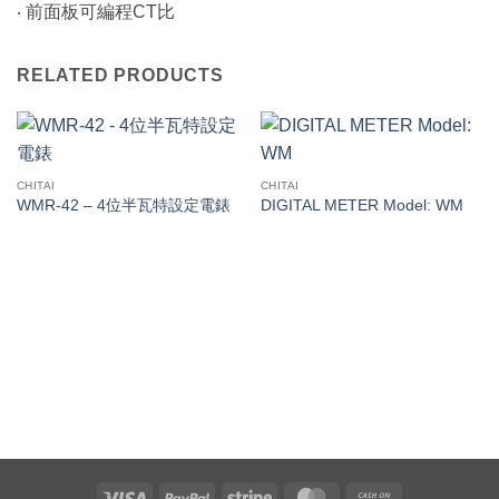
‧ 前面板可編程CT比
RELATED PRODUCTS
CHITAI
CHITAI
WMR-42 – 4位半瓦特設定電錶
DIGITAL METER Model: WM
Visa
PayPal
Stripe
MasterCard
Cash