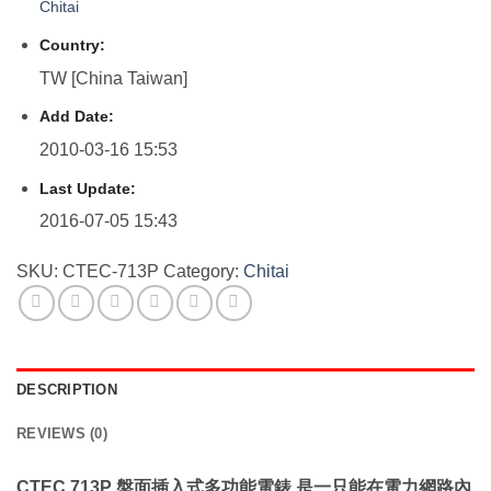
Chitai
Country:
TW [China Taiwan]
Add Date:
2010-03-16 15:53
Last Update:
2016-07-05 15:43
SKU:
CTEC-713P
Category:
Chitai
DESCRIPTION
REVIEWS (0)
CTEC 713P 盤面插入式多功能電錶 是一只能在電力網路內