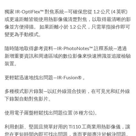
獨家 IR-OptiFlex™ 對焦系統—可確保您從 1.2 公尺 (4 英呎)
或更遠距離皆能使用熱影像儀清楚對焦，以取得最清晰的影
像並方便掃描。 如果距離小於 1.2 公尺，只需單指操作即可
變更為手動模式。
隨時隨地取得參考資料—IR-PhotoNotes™ 註釋系統—透過
新增重要資訊和周邊區域的數位影像來快速辨識並追蹤檢驗
裝置。
更輕鬆迅速地找出問題—IR-Fusion® 。
多種模式影片錄製—以紅外線混合技術，在可見光和紅外線
下錄製自動對焦影片。
使用電子羅盤輕鬆找出問題位置 (8 種方位)。
利用創新、堅固且簡單好用的 Ti110 工商業用熱影像儀，讓
您在更短時間內即可找出問題，進而更能專注於解決問題。