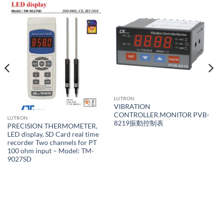
LUTRON
VIBRATION
CONTROLLER.MONITOR PVB-
LUTRON
8219振動控制表
PRECISION THERMOMETER,
LED display, SD Card real time
recorder Two channels for PT
100 ohm input – Model: TM-
9027SD