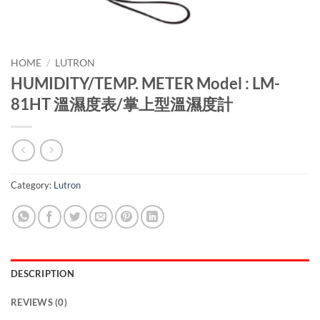
HOME
/
LUTRON
HUMIDITY/TEMP. METER Model : LM-
81HT 溫濕度表/掌上型溫濕度計
Category:
Lutron
DESCRIPTION
REVIEWS (0)