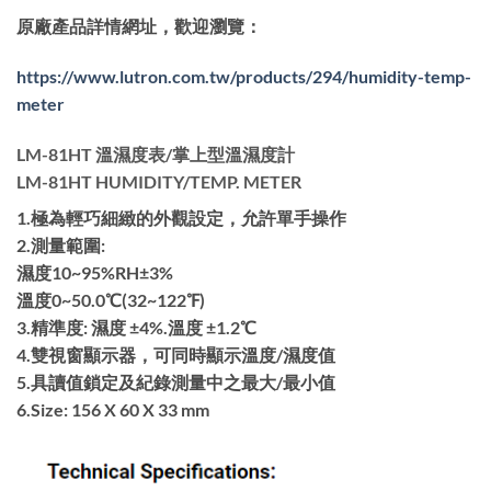
原廠產品詳情網址，歡迎瀏覽：
https://www.lutron.com.tw/products/294/humidity-temp-
meter
LM-81HT 溫濕度表/掌上型溫濕度計
LM-81HT HUMIDITY/TEMP. METER
1.極為輕巧細緻的外觀設定，允許單手操作
2.測量範圍:
濕度10~95%RH±3%
溫度0~50.0℃(32~122℉)
3.精準度: 濕度 ±4%.溫度 ±1.2℃
4.雙視窗顯示器，可同時顯示溫度/濕度值
5.具讀值鎖定及紀錄測量中之最大/最小值
6.Size: 156 X 60 X 33 mm