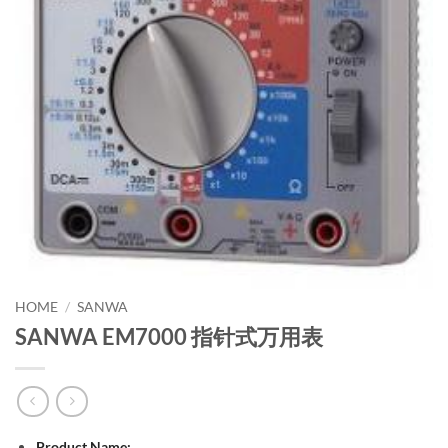
HOME
/
SANWA
SANWA EM7000 指针式万用表
Product Name: