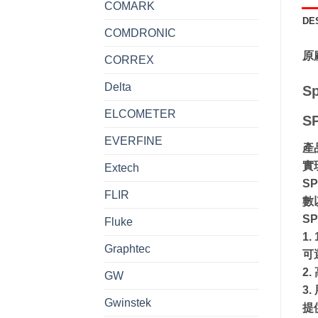
COMARK
DE
COMDRONIC
原
CORREX
Delta
S
ELCOMETER
S
EVERFINE
產
實
Extech
S
FLIR
數
S
Fluke
1
Graphtec
可
2
GW
3
Gwinstek
提