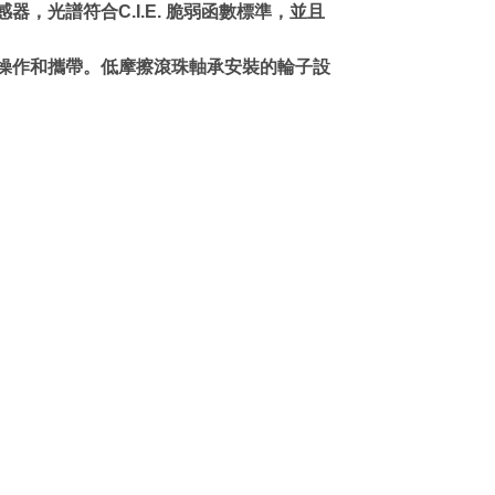
，光譜符合C.I.E. 脆弱函數標準，並且
手操作和攜帶。低摩擦滾珠軸承安裝的輪子設