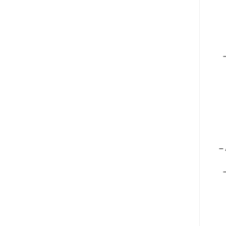
– 
– 
– 
– 
– 
– 
– 
– 
– 
– 