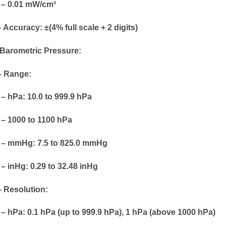
0.01 mW/cm²
Accuracy: ±(4% full scale + 2 digits)
Barometric Pressure:
Range:
hPa: 10.0 to 999.9 hPa
1000 to 1100 hPa
mmHg: 7.5 to 825.0 mmHg
inHg: 0.29 to 32.48 inHg
Resolution:
hPa: 0.1 hPa (up to 999.9 hPa), 1 hPa (above 1000 hPa)