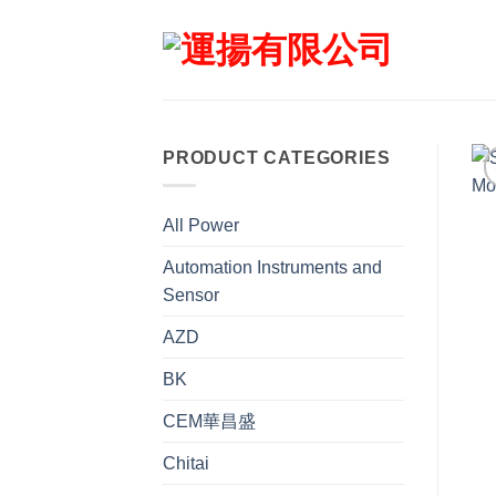
Skip
to
content
PRODUCT CATEGORIES
All Power
Automation Instruments and
Sensor
AZD
BK
CEM華昌盛
Chitai