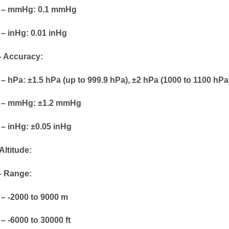
mmHg: 0.1 mmHg
inHg: 0.01 inHg
Accuracy:
hPa: ±1.5 hPa (up to 999.9 hPa), ±2 hPa (1000 to 1100 hPa
mmHg: ±1.2 mmHg
inHg: ±0.05 inHg
Altitude:
Range:
-2000 to 9000 m
-6000 to 30000 ft