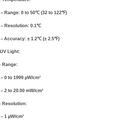
Range: 0 to 50℃ (32 to 122℉)
Resolution: 0.1℃
Accuracy: ± 1.2℃ (± 2.5℉)
UV Light:
Range:
0 to 1999 µW/cm²
2 to 20.00 mW/cm²
Resolution:
1 µW/cm²