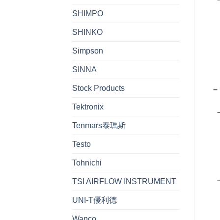
SHIMPO
– 
SHINKO
– 
Simpson
– 
SINNA
Stock Products
– 
Tektronix
– 
Tenmars泰瑪斯
– 
Testo
– 
Tohnichi
– 
TSI AIRFLOW INSTRUMENT
UNI-T優利德
– 
Wanco