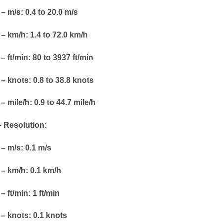
m/s: 0.4 to 20.0 m/s
km/h: 1.4 to 72.0 km/h
ft/min: 80 to 3937 ft/min
knots: 0.8 to 38.8 knots
mile/h: 0.9 to 44.7 mile/h
Resolution:
m/s: 0.1 m/s
km/h: 0.1 km/h
ft/min: 1 ft/min
knots: 0.1 knots