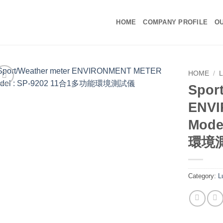
HOME
COMPANY PROFILE
OU
HOME
/
Spor
ENV
Mode
環境
Category:
L