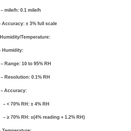
mile/h: 0.1 mile/h
Accuracy: ± 3% full scale
Humidity/Temperature:
Humidity:
Range: 10 to 95% RH
Resolution: 0.1% RH
Accuracy:
< 70% RH: ± 4% RH
≥ 70% RH: ±(4% reading + 1.2% RH)
Temperature: