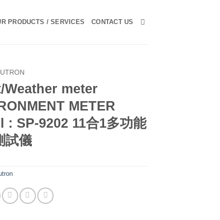
R PRODUCTS / SERVICES
CONTACT US
LUTRON
t/Weather meter
IRONMENT METER
l : SP-9202 11合1多功能
測試儀
utron