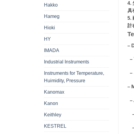
4
Hakko
具
Hameg
5
計
Hioki
Te
HY
– 
IMADA
– 
Industrial Instruments
– 
Instruments for Temperature,
Huimidity, Pressure
– 
Kanomax
– 
Kanon
– U
Keithley
KESTREL
– 