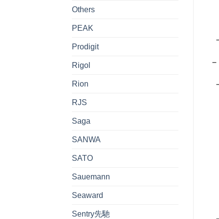
Others
– 
PEAK
– 
Prodigit
– 
Rigol
Rion
– 
RJS
– 
Saga
– 
SANWA
– 
SATO
– 
Sauemann
Seaward
– 
Sentry先馳
– 