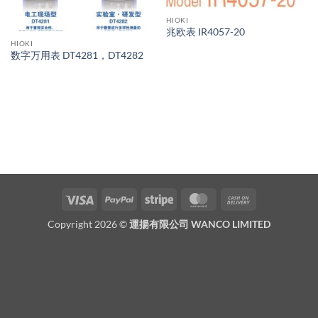
HIOKI
兆欧表 IR4057-20
HIOKI
数字万用表 DT4281，DT4282
Visa
PayPal
Stripe
MasterCard
Cash
On
Copyright 2026 ©
運揚有限公司 WANCO LIMITED
Delivery