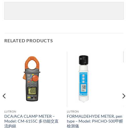
RELATED PRODUCTS
LUTRON
LUTRON
DCA/ACA CLAMP METER –
FORMALDEHYDE METER, pen
Model: CM-6155C 多功能交直
type – Model: PHCHO-500甲醛
流鉤錶
檢測儀