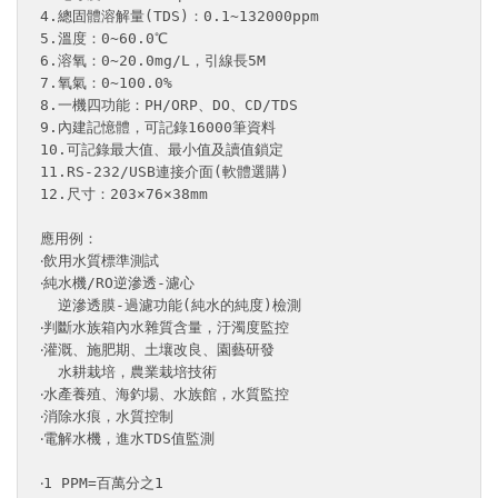
4.總固體溶解量(TDS)：0.1~132000ppm

5.溫度：0~60.0℃

6.溶氧：0~20.0mg/L，引線長5M

7.氧氣：0~100.0%

8.一機四功能：PH/ORP、DO、CD/TDS

9.內建記憶體，可記錄16000筆資料

10.可記錄最大值、最小值及讀值鎖定

11.RS-232/USB連接介面(軟體選購)

12.尺寸：203×76×38mm

應用例：

‧飲用水質標準測試

‧純水機/RO逆滲透-濾心

  逆滲透膜-過濾功能(純水的純度)檢測

‧判斷水族箱內水雜質含量，汙濁度監控

‧灌溉、施肥期、土壤改良、園藝研發

  水耕栽培，農業栽培技術

‧水產養殖、海釣場、水族館，水質監控

‧消除水痕，水質控制

‧電解水機，進水TDS值監測

‧1 PPM=百萬分之1
