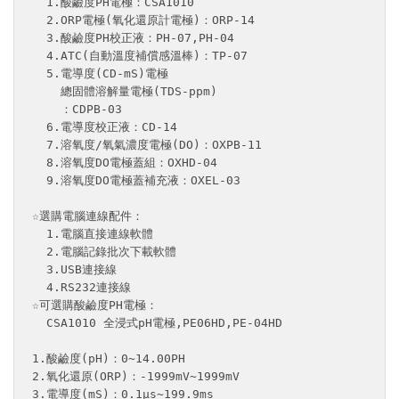
  1.酸鹼度PH電極：CSA1010

  2.ORP電極(氧化還原計電極)：ORP-14

  3.酸鹼度PH校正液：PH-07,PH-04

  4.ATC(自動溫度補償感溫棒)：TP-07

  5.電導度(CD-mS)電極

    總固體溶解量電極(TDS-ppm)

    ：CDPB-03

  6.電導度校正液：CD-14

  7.溶氧度/氧氣濃度電極(DO)：OXPB-11

  8.溶氧度DO電極蓋組：OXHD-04

  9.溶氧度DO電極蓋補充液：OXEL-03

☆選購電腦連線配件：

  1.電腦直接連線軟體

  2.電腦記錄批次下載軟體

  3.USB連接線

  4.RS232連接線

☆可選購酸鹼度PH電極：

  CSA1010 全浸式pH電極,PE06HD,PE-04HD

1.酸鹼度(pH)：0~14.00PH

2.氧化還原(ORP)：-1999mV~1999mV

3.電導度(mS)：0.1μs~199.9ms
