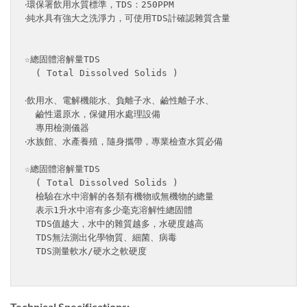
‧環保署飲用水質標準，TDS：250PPM

‧純水具有強大之洗淨力，可使用TDS計確認雜質含量

☆總固體溶解量TDS 

  ( Total Dissolved Solids ) 

‧飲用水、電解機能水、負離子水、鹼性離子水、

  鹼性還原水，保健用水處理設備

  專用檢測儀器

‧水族館、水產養殖，隨身攜帶，專業檢查水質必備

☆總固體溶解量TDS 

  ( Total Dissolved Solids ) 

  檢驗在水中溶解的各類有機物或無機物的總量

  表示1升水中溶有多少毫克溶解性總固體

  TDS值越大，水中的雜質越多，水硬度越高

  TDS無法測出化學物質、細菌、病毒

  TDS測量軟水/硬水之軟硬度

Technical Specifications: