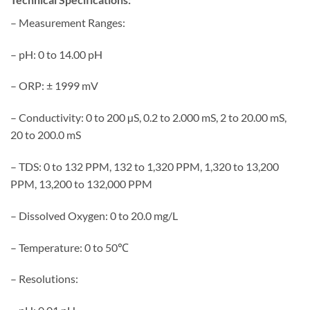
– Measurement Ranges:
– pH: 0 to 14.00 pH
– ORP: ± 1999 mV
– Conductivity: 0 to 200 µS, 0.2 to 2.000 mS, 2 to 20.00 mS,
20 to 200.0 mS
– TDS: 0 to 132 PPM, 132 to 1,320 PPM, 1,320 to 13,200
PPM, 13,200 to 132,000 PPM
– Dissolved Oxygen: 0 to 20.0 mg/L
– Temperature: 0 to 50℃
– Resolutions: