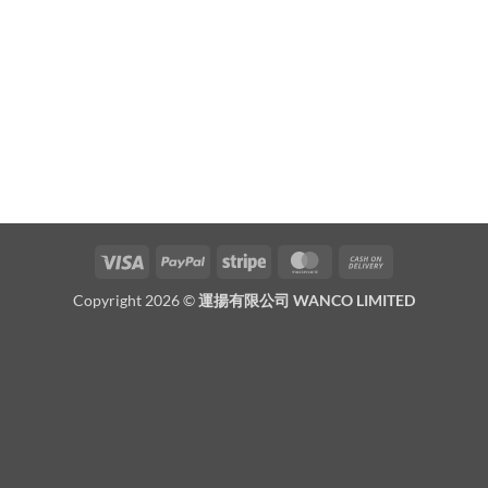
Visa
PayPal
Stripe
MasterCard
Cash
On
Copyright 2026 ©
運揚有限公司 WANCO LIMITED
Delivery