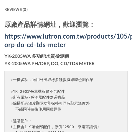
REVIEWS (0)
原廠產品詳情網址，歡迎瀏覽：
https://www.lutron.com.tw/products/105/
orp-do-cd-tds-meter
YK-2005WA 多功能水質檢測儀
YK-2005WA PH/ORP, DO, CD/TDS METER
☆一機多功，適用外出取樣多種數據即時檢測作業

☆YK-2005WA單機報價不含配件

☆所有電極/感測器配件為選購品

☆除搭配有溫度顯示功能探棒可同時顯示溫度外

  不能同時連接使用兩種探棒

☆選購配件：

(主機含1-9項全部配件，原價22500，來電可議價)
