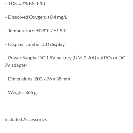
– TDS: ±2% F.S. + 1d
– Dissolved Oxygen: ±0.4 mg/L
– Temperature: ±0.8℃ / ±1.5℉
– Display: Jumbo LCD display
– Power Supply: DC 1.5V battery (UM-3, AA) x 4 PCs or DC
9V adapter
– Dimensions: 203 x 76 x 38 mm
– Weight: 365 g
Included Accessories: