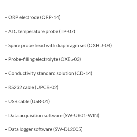
– ORP electrode (ORP-14)
– ATC temperature probe (TP-07)
– Spare probe head with diaphragm set (OXHD-04)
– Probe-filling electrolyte (OXEL-03)
– Conductivity standard solution (CD-14)
– RS232 cable (UPCB-02)
– USB cable (USB-01)
– Data acquisition software (SW-U801-WIN)
– Data logger software (SW-DL2005)